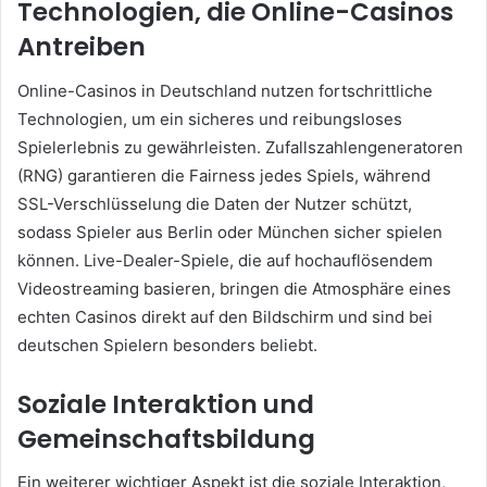
Technologien, die Online-Casinos
Antreiben
Online-Casinos in Deutschland nutzen fortschrittliche
Technologien, um ein sicheres und reibungsloses
Spielerlebnis zu gewährleisten. Zufallszahlengeneratoren
(RNG) garantieren die Fairness jedes Spiels, während
SSL-Verschlüsselung die Daten der Nutzer schützt,
sodass Spieler aus Berlin oder München sicher spielen
können. Live-Dealer-Spiele, die auf hochauflösendem
Videostreaming basieren, bringen die Atmosphäre eines
echten Casinos direkt auf den Bildschirm und sind bei
deutschen Spielern besonders beliebt.
Soziale Interaktion und
Gemeinschaftsbildung
Ein weiterer wichtiger Aspekt ist die soziale Interaktion,