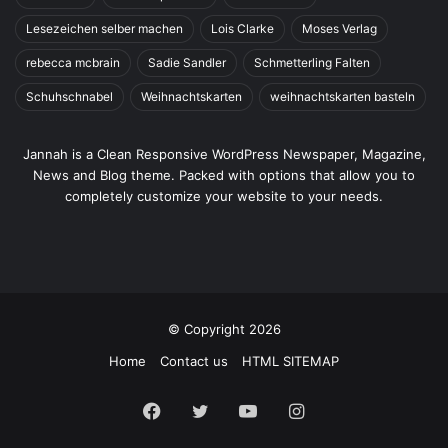
Lesezeichen selber machen
Lois Clarke
Moses Verlag
rebecca mcbrain
Sadie Sandler
Schmetterling Falten
Schuhschnabel
Weihnachtskarten
weihnachtskarten basteln
Jannah is a Clean Responsive WordPress Newspaper, Magazine,
News and Blog theme. Packed with options that allow you to
completely customize your website to your needs.
© Copyright 2026
Home
Contact us
HTML SITEMAP
Facebook
Twitter
YouTube
Instagram