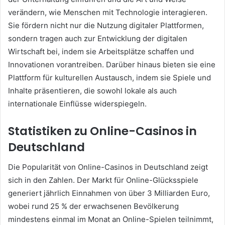
verändern, wie Menschen mit Technologie interagieren.
Sie fördern nicht nur die Nutzung digitaler Plattformen,
sondern tragen auch zur Entwicklung der digitalen
Wirtschaft bei, indem sie Arbeitsplätze schaffen und
Innovationen vorantreiben. Darüber hinaus bieten sie eine
Plattform für kulturellen Austausch, indem sie Spiele und
Inhalte präsentieren, die sowohl lokale als auch
internationale Einflüsse widerspiegeln.
Statistiken zu Online-Casinos in
Deutschland
Die Popularität von Online-Casinos in Deutschland zeigt
sich in den Zahlen. Der Markt für Online-Glücksspiele
generiert jährlich Einnahmen von über 3 Milliarden Euro,
wobei rund 25 % der erwachsenen Bevölkerung
mindestens einmal im Monat an Online-Spielen teilnimmt,