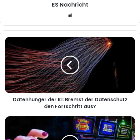
ES Nachricht
W
e
b
s
i
t
e
Datenhunger der KI: Bremst der Datenschutz
den Fortschritt aus?