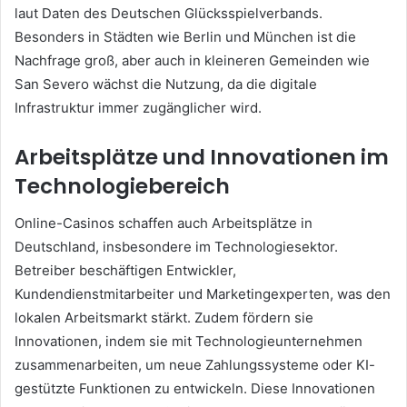
laut Daten des Deutschen Glücksspielverbands.
Besonders in Städten wie Berlin und München ist die
Nachfrage groß, aber auch in kleineren Gemeinden wie
San Severo wächst die Nutzung, da die digitale
Infrastruktur immer zugänglicher wird.
Arbeitsplätze und Innovationen im
Technologiebereich
Online-Casinos schaffen auch Arbeitsplätze in
Deutschland, insbesondere im Technologiesektor.
Betreiber beschäftigen Entwickler,
Kundendienstmitarbeiter und Marketingexperten, was den
lokalen Arbeitsmarkt stärkt. Zudem fördern sie
Innovationen, indem sie mit Technologieunternehmen
zusammenarbeiten, um neue Zahlungssysteme oder KI-
gestützte Funktionen zu entwickeln. Diese Innovationen