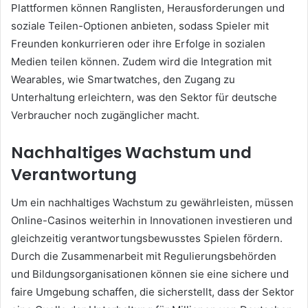
Plattformen können Ranglisten, Herausforderungen und
soziale Teilen-Optionen anbieten, sodass Spieler mit
Freunden konkurrieren oder ihre Erfolge in sozialen
Medien teilen können. Zudem wird die Integration mit
Wearables, wie Smartwatches, den Zugang zu
Unterhaltung erleichtern, was den Sektor für deutsche
Verbraucher noch zugänglicher macht.
Nachhaltiges Wachstum und
Verantwortung
Um ein nachhaltiges Wachstum zu gewährleisten, müssen
Online-Casinos weiterhin in Innovationen investieren und
gleichzeitig verantwortungsbewusstes Spielen fördern.
Durch die Zusammenarbeit mit Regulierungsbehörden
und Bildungsorganisationen können sie eine sichere und
faire Umgebung schaffen, die sicherstellt, dass der Sektor