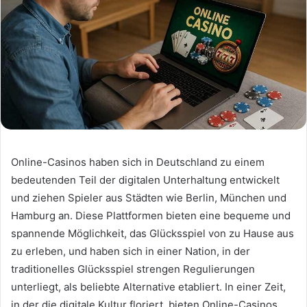
Online-Casinos haben sich in Deutschland zu einem
bedeutenden Teil der digitalen Unterhaltung entwickelt
und ziehen Spieler aus Städten wie Berlin, München und
Hamburg an. Diese Plattformen bieten eine bequeme und
spannende Möglichkeit, das Glücksspiel von zu Hause aus
zu erleben, und haben sich in einer Nation, in der
traditionelles Glücksspiel strengen Regulierungen
unterliegt, als beliebte Alternative etabliert. In einer Zeit,
in der die digitale Kultur floriert, bieten Online-Casinos