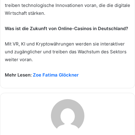
treiben technologische Innovationen voran, die die digitale
Wirtschaft stärken.
Was ist die Zukunft von Online-Casinos in Deutschland?
Mit VR, KI und Kryptowährungen werden sie interaktiver
und zugänglicher und treiben das Wachstum des Sektors
weiter voran.
Mehr Lesen:
Zoe Fatima Glöckner