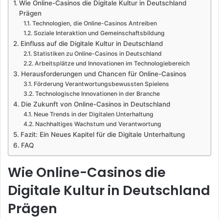
Wie Online-Casinos die Digitale Kultur in Deutschland
Prägen
Technologien, die Online-Casinos Antreiben
Soziale Interaktion und Gemeinschaftsbildung
Einfluss auf die Digitale Kultur in Deutschland
Statistiken zu Online-Casinos in Deutschland
Arbeitsplätze und Innovationen im Technologiebereich
Herausforderungen und Chancen für Online-Casinos
Förderung Verantwortungsbewussten Spielens
Technologische Innovationen in der Branche
Die Zukunft von Online-Casinos in Deutschland
Neue Trends in der Digitalen Unterhaltung
Nachhaltiges Wachstum und Verantwortung
Fazit: Ein Neues Kapitel für die Digitale Unterhaltung
FAQ
Wie Online-Casinos die
Digitale Kultur in Deutschland
Prägen