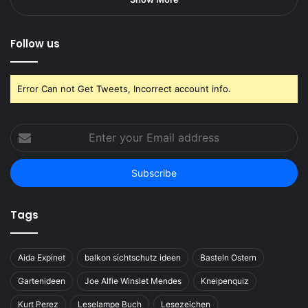
Follow us
Error Can not Get Tweets, Incorrect account info.
Enter
your
Email
address
Tags
Aida Expinet
balkon sichtschutz ideen
Basteln Ostern
Gartenideen
Joe Alfie Winslet Mendes
Kneipenquiz
Kurt Perez
Leselampe Buch
Lesezeichen