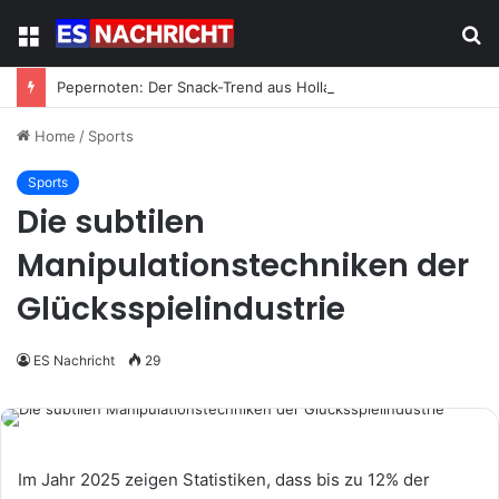
Menu
S
fo
Pepernoten: Der Snack-Trend aus Holland erobert Deutschland
Home
/
Sports
Sports
Die subtilen
Manipulationstechniken der
Glücksspielindustrie
ES Nachricht
29
Im Jahr 2025 zeigen Statistiken, dass bis zu 12% der