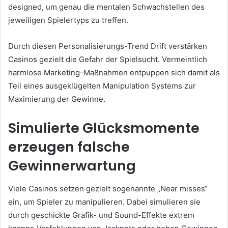
designed, um genau die mentalen Schwachstellen des
jeweiligen Spielertyps zu treffen.
Durch diesen Personalisierungs-Trend Drift verstärken
Casinos gezielt die Gefahr der Spielsucht. Vermeintlich
harmlose Marketing-Maßnahmen entpuppen sich damit als
Teil eines ausgeklügelten Manipulation Systems zur
Maximierung der Gewinne.
Simulierte Glücksmomente
erzeugen falsche
Gewinnerwartung
Viele Casinos setzen gezielt sogenannte „Near misses“
ein, um Spieler zu manipulieren. Dabei simulieren sie
durch geschickte Grafik- und Sound-Effekte extrem