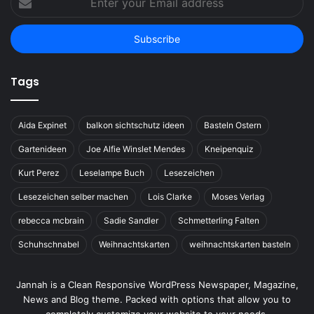
your
Email
address
Tags
Aida Expinet
balkon sichtschutz ideen
Basteln Ostern
Gartenideen
Joe Alfie Winslet Mendes
Kneipenquiz
Kurt Perez
Leselampe Buch
Lesezeichen
Lesezeichen selber machen
Lois Clarke
Moses Verlag
rebecca mcbrain
Sadie Sandler
Schmetterling Falten
Schuhschnabel
Weihnachtskarten
weihnachtskarten basteln
Jannah is a Clean Responsive WordPress Newspaper, Magazine,
News and Blog theme. Packed with options that allow you to