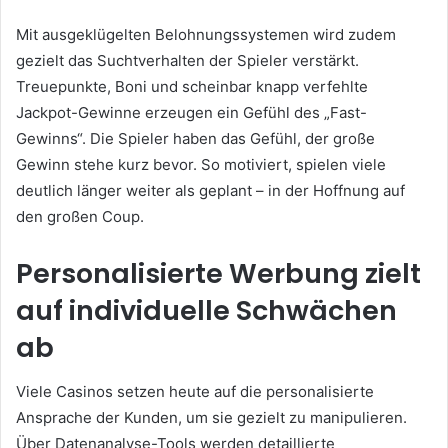
Mit ausgeklügelten Belohnungssystemen wird zudem
gezielt das Suchtverhalten der Spieler verstärkt.
Treuepunkte, Boni und scheinbar knapp verfehlte
Jackpot-Gewinne erzeugen ein Gefühl des „Fast-
Gewinns“. Die Spieler haben das Gefühl, der große
Gewinn stehe kurz bevor. So motiviert, spielen viele
deutlich länger weiter als geplant – in der Hoffnung auf
den großen Coup.
Personalisierte Werbung zielt
auf individuelle Schwächen
ab
Viele Casinos setzen heute auf die personalisierte
Ansprache der Kunden, um sie gezielt zu manipulieren.
Über Datenanalyse-Tools werden detaillierte