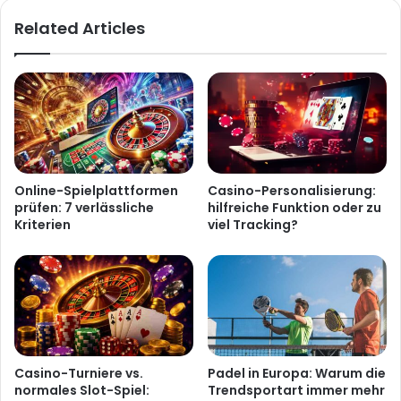
Related Articles
Online-Spielplattformen
Casino-Personalisierung:
prüfen: 7 verlässliche
hilfreiche Funktion oder zu
Kriterien
viel Tracking?
Casino-Turniere vs.
Padel in Europa: Warum die
normales Slot-Spiel:
Trendsportart immer mehr