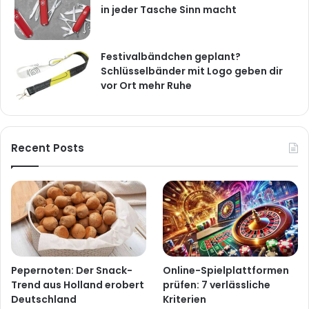
in jeder Tasche Sinn macht
Festivalbändchen geplant?
Schlüsselbänder mit Logo geben dir
vor Ort mehr Ruhe
Recent Posts
Pepernoten: Der Snack-
Online-Spielplattformen
Trend aus Holland erobert
prüfen: 7 verlässliche
Deutschland
Kriterien