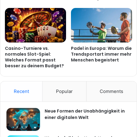
Casino-Turniere vs.
Padel in Europa: Warum die
normales Slot-Spiel:
Trendsportart immer mehr
Welches Format passt
Menschen begeistert
besser zu deinem Budget?
Recent
Popular
Comments
Neue Formen der Unabhängigkeit in
einer digitalen Welt