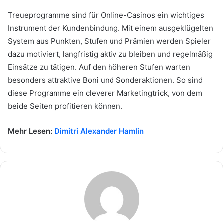
Treueprogramme sind für Online-Casinos ein wichtiges
Instrument der Kundenbindung. Mit einem ausgeklügelten
System aus Punkten, Stufen und Prämien werden Spieler
dazu motiviert, langfristig aktiv zu bleiben und regelmäßig
Einsätze zu tätigen. Auf den höheren Stufen warten
besonders attraktive Boni und Sonderaktionen. So sind
diese Programme ein cleverer Marketingtrick, von dem
beide Seiten profitieren können.
Mehr Lesen:
Dimitri Alexander Hamlin