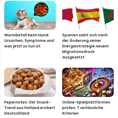
Wurmbefall beim Hund:
Spanien sieht sich nach
Ursachen, Symptome und
der Änderung seiner
was jetzt zu tun ist
Energiestrategie neuem
Migrationsdruck
ausgesetzt
Pepernoten: Der Snack-
Online-Spielplattformen
Trend aus Holland erobert
prüfen: 7 verlässliche
Deutschland
Kriterien