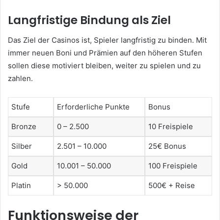
Langfristige Bindung als Ziel
Das Ziel der Casinos ist, Spieler langfristig zu binden. Mit
immer neuen Boni und Prämien auf den höheren Stufen
sollen diese motiviert bleiben, weiter zu spielen und zu
zahlen.
Stufe
Erforderliche Punkte
Bonus
Bronze
0 – 2.500
10 Freispiele
Silber
2.501 – 10.000
25€ Bonus
Gold
10.001 – 50.000
100 Freispiele
Platin
> 50.000
500€ + Reise
Funktionsweise der