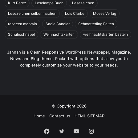
Kurt Perez
Leselampe Buch
Lesezeichen
Lesezeichen selber machen
Lois Clarke
Moses Verlag
rebecca mcbrain
Sadie Sandler
Schmetterling Falten
Schuhschnabel
Weihnachtskarten
weihnachtskarten basteln
Jannah is a Clean Responsive WordPress Newspaper, Magazine,
News and Blog theme. Packed with options that allow you to
completely customize your website to your needs.
© Copyright 2026
Home
Contact us
HTML SITEMAP
Facebook
Twitter
YouTube
Instagram