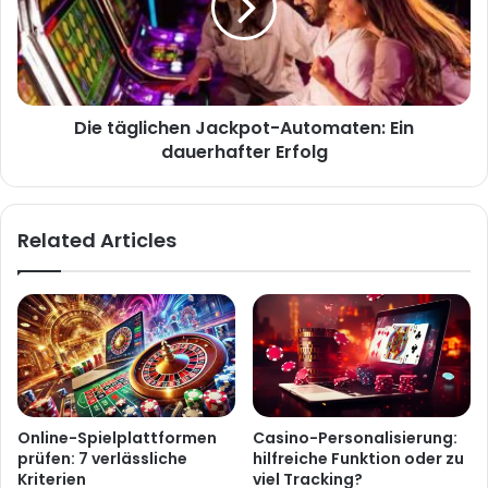
Die täglichen Jackpot-Automaten: Ein
dauerhafter Erfolg
Related Articles
Online-Spielplattformen
Casino-Personalisierung:
prüfen: 7 verlässliche
hilfreiche Funktion oder zu
Kriterien
viel Tracking?