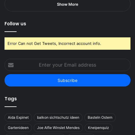
Show More
Follow us
Error Can not Get Tweets, Incorrect account info.
Enter
your
Email
address
Tags
Aida Expinet
balkon sichtschutz ideen
Basteln Ostern
Gartenideen
Joe Alfie Winslet Mendes
Kneipenquiz