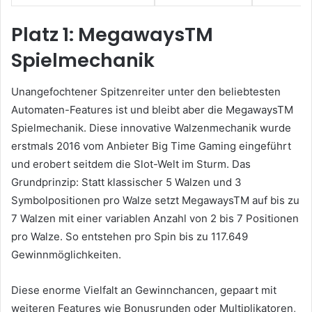
Platz 1: MegawaysTM
Spielmechanik
Unangefochtener Spitzenreiter unter den beliebtesten
Automaten-Features ist und bleibt aber die MegawaysTM
Spielmechanik. Diese innovative Walzenmechanik wurde
erstmals 2016 vom Anbieter Big Time Gaming eingeführt
und erobert seitdem die Slot-Welt im Sturm. Das
Grundprinzip: Statt klassischer 5 Walzen und 3
Symbolpositionen pro Walze setzt MegawaysTM auf bis zu
7 Walzen mit einer variablen Anzahl von 2 bis 7 Positionen
pro Walze. So entstehen pro Spin bis zu 117.649
Gewinnmöglichkeiten.
Diese enorme Vielfalt an Gewinnchancen, gepaart mit
weiteren Features wie Bonusrunden oder Multiplikatoren,