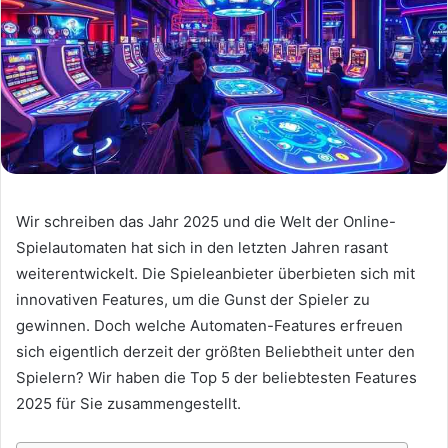
Wir schreiben das Jahr 2025 und die Welt der Online-
Spielautomaten hat sich in den letzten Jahren rasant
weiterentwickelt. Die Spieleanbieter überbieten sich mit
innovativen Features, um die Gunst der Spieler zu
gewinnen. Doch welche Automaten-Features erfreuen
sich eigentlich derzeit der größten Beliebtheit unter den
Spielern? Wir haben die Top 5 der beliebtesten Features
2025 für Sie zusammengestellt.