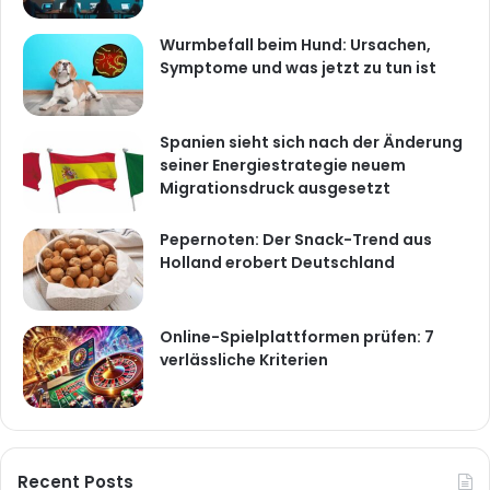
Wurmbefall beim Hund: Ursachen,
Symptome und was jetzt zu tun ist
Spanien sieht sich nach der Änderung
seiner Energiestrategie neuem
Migrationsdruck ausgesetzt
Pepernoten: Der Snack-Trend aus
Holland erobert Deutschland
Online-Spielplattformen prüfen: 7
verlässliche Kriterien
Recent Posts