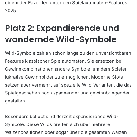
einem der Favoriten unter den Spielautomaten-Features
2025.
Platz 2: Expandierende und
wandernde Wild-Symbole
Wild-Symbole zählen schon lange zu den unverzichtbaren
Features klassischer Spielautomaten. Sie ersetzen bei
Gewinnkombinationen andere Symbole, um dem Spieler
lukrative Gewinnbilder zu ermöglichen. Moderne Slots
setzen aber vermehrt auf spezielle Wild-Varianten, die das
Spielgeschehen noch spannender und gewinnbringender
gestalten.
Besonders beliebt sind derzeit expandierende Wild-
Symbole. Diese Wilds breiten sich über mehrere
Walzenpositionen oder sogar über die gesamten Walzen