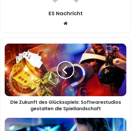
ES Nachricht
W
e
b
s
i
t
e
Die Zukunft des Glücksspiels: Softwarestudios
gestalten die Spiellandschaft