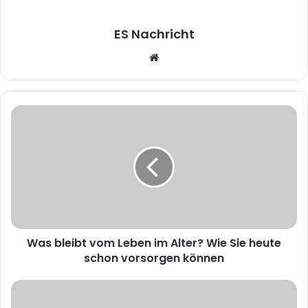
ES Nachricht
W
e
b
s
i
t
e
Was bleibt vom Leben im Alter? Wie Sie heute
schon vorsorgen können