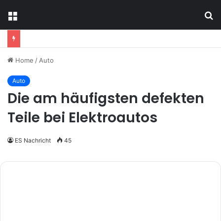
Menu
S
fo
Home
/
Auto
Auto
Die am häufigsten defekten
Teile bei Elektroautos
ES Nachricht
45