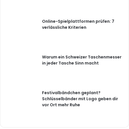
Online-Spielplattformen prüfen: 7
verlässliche Kriterien
Warum ein Schweizer Taschenmesser
in jeder Tasche Sinn macht
Festivalbändchen geplant?
Schlüsselbänder mit Logo geben dir
vor Ort mehr Ruhe