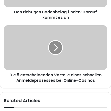
Den richtigen Bodenbelag finden: Darauf
kommt es an
Die 5 entscheidenden Vorteile eines schnellen
Anmeldeprozesses bei Online-Casinos
Related Articles