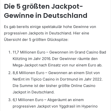
Die 5 größten Jackpot-
Gewinne in Deutschland
Es gab bereits einige spektakulär hohe Gewinne von
progressiven Jackpots in Deutschland. Hier eine
Übersicht der 5 größten Glückspilze:
11,7 Millionen Euro – Gewonnen im Grand Casino Bad
Kötzting im Jahr 2016. Der Gewinner räumte den
Mega-Jackpot nach Einsatz von nur einem Euro ab.
8,6 Millionen Euro – Gewonnen an einem Slot von
NetEnt im Tipico Casino in Dortmund im Jahr 2022.
Die Summe ist der bisher größte Online Casino
Jackpot in Deutschland.
6,1 Millionen Euro – Abgeräumt an einem
progressiven Jackpot von Yggdrasil im Hyperino