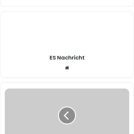
ES Nachricht
W
e
b
s
i
t
e