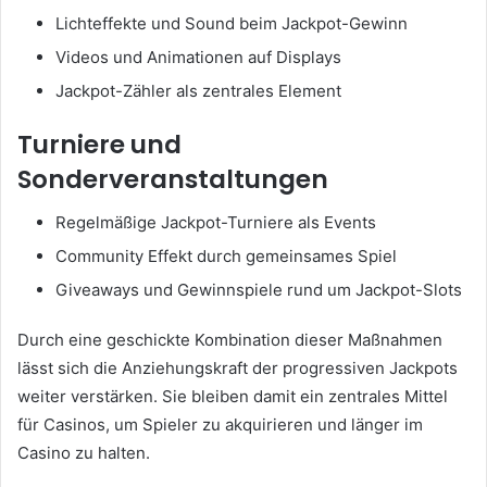
Lichteffekte und Sound beim Jackpot-Gewinn
Videos und Animationen auf Displays
Jackpot-Zähler als zentrales Element
Turniere und
Sonderveranstaltungen
Regelmäßige Jackpot-Turniere als Events
Community Effekt durch gemeinsames Spiel
Giveaways und Gewinnspiele rund um Jackpot-Slots
Durch eine geschickte Kombination dieser Maßnahmen
lässt sich die Anziehungskraft der progressiven Jackpots
weiter verstärken. Sie bleiben damit ein zentrales Mittel
für Casinos, um Spieler zu akquirieren und länger im
Casino zu halten.