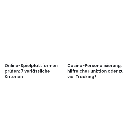
Online-Spielplattformen
Casino-Personalisierung:
prüfen: 7 verlässliche
hilfreiche Funktion oder zu
Kriterien
viel Tracking?