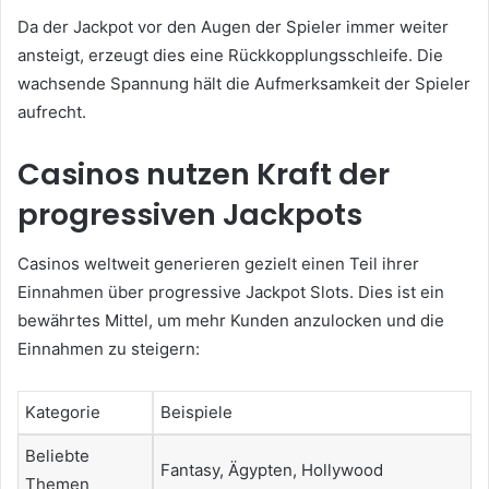
Da der Jackpot vor den Augen der Spieler immer weiter
ansteigt, erzeugt dies eine Rückkopplungsschleife. Die
wachsende Spannung hält die Aufmerksamkeit der Spieler
aufrecht.
Casinos nutzen Kraft der
progressiven Jackpots
Casinos weltweit generieren gezielt einen Teil ihrer
Einnahmen über progressive Jackpot Slots. Dies ist ein
bewährtes Mittel, um mehr Kunden anzulocken und die
Einnahmen zu steigern:
Kategorie
Beispiele
Beliebte
Fantasy, Ägypten, Hollywood
Themen