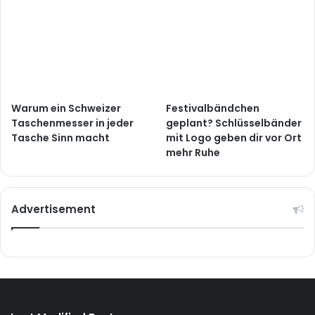
Warum ein Schweizer
Festivalbändchen
Taschenmesser in jeder
geplant? Schlüsselbänder
Tasche Sinn macht
mit Logo geben dir vor Ort
mehr Ruhe
Advertisement