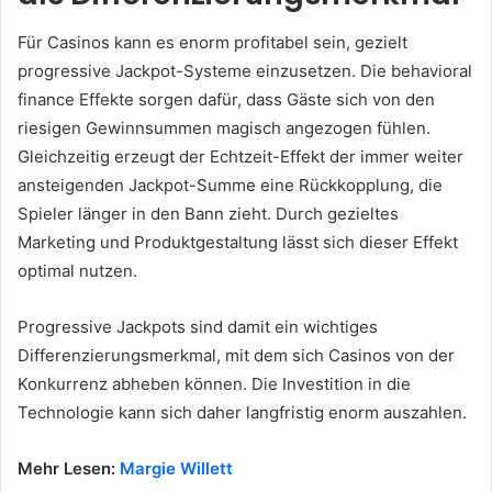
Für Casinos kann es enorm profitabel sein, gezielt
progressive Jackpot-Systeme einzusetzen. Die behavioral
finance Effekte sorgen dafür, dass Gäste sich von den
riesigen Gewinnsummen magisch angezogen fühlen.
Gleichzeitig erzeugt der Echtzeit-Effekt der immer weiter
ansteigenden Jackpot-Summe eine Rückkopplung, die
Spieler länger in den Bann zieht. Durch gezieltes
Marketing und Produktgestaltung lässt sich dieser Effekt
optimal nutzen.
Progressive Jackpots sind damit ein wichtiges
Differenzierungsmerkmal, mit dem sich Casinos von der
Konkurrenz abheben können. Die Investition in die
Technologie kann sich daher langfristig enorm auszahlen.
Mehr Lesen:
Margie Willett