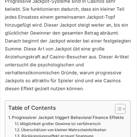
Progressive Jackpot-Systeme sind in Casinos sehr
beliebt. Sie funktionieren dadurch, dass ein kleiner Teil
jedes Einsatzes einem gemeinsamen Jackpot-Topf
hinzugefügt wird. Dieser Jackpot steigt weiter an, bis ein
glücklicher Gewinner den gesamten Betrag abräumt.
Danach beginnt der Jackpot wieder bei einer festgelegten
Summe. Diese Art von Jackpot übt eine große
Anziehungskraft auf Casino-Besucher aus. Dieser Artikel
untersucht die psychologischen und
verhaltensökonomischen Gründe, warum progressive
Jackpots so attraktiv für Spieler sind und wie Casinos
diesen Effekt gezielt nutzen können.
Table of Contents
Progressiver Jackpot triggert Behavioral Finance Effekte
Möglichkeit großer Gewinne ist verführerisch
Überschätzen von kleinen Wahrscheinlichkeiten
Rückkopplungseffekt erzeugt Spannung