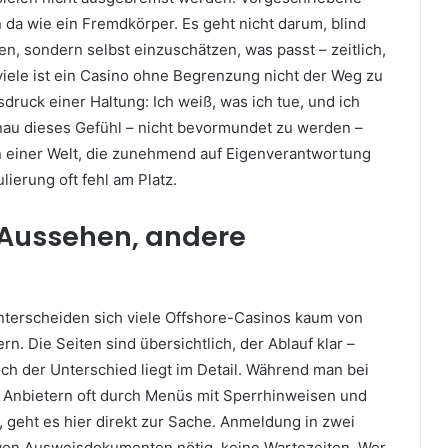
 da wie ein Fremdkörper. Es geht nicht darum, blind
, sondern selbst einzuschätzen, was passt – zeitlich,
r viele ist ein Casino ohne Begrenzung nicht der Weg zu
ruck einer Haltung: Ich weiß, was ich tue, und ich
nau dieses Gefühl – nicht bevormundet zu werden –
 In einer Welt, die zunehmend auf Eigenverantwortung
ulierung oft fehl am Platz.
 Aussehen, andere
unterscheiden sich viele Offshore-Casinos kaum von
n. Die Seiten sind übersichtlich, der Ablauf klar –
Doch der Unterschied liegt im Detail. Während man bei
 Anbietern oft durch Menüs mit Sperrhinweisen und
, geht es hier direkt zur Sache. Anmeldung in zwei
von Ausweisdokumenten nötig, keine Wartezeiten. Wer