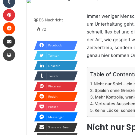
Pinterest
Immer weniger Mensche
ES Nachricht
Reddit
um Unterhaltung geht. 
72
schnell, flexibel und d
Share via Email
der Art, wie gespielt w
Facebook
Zeitvertreib, sonder
Print
genau hier kommen Onl
Twitter
LinkedIn
Table of Content
Tumblr
Nicht nur Spiel – ein
Pinterest
Spielen ohne Grenze
Reddit
Mehr Kontrolle, weni
Vertrautes Aussehen
Pocket
Keine Lücke, sonder
Messenger
Nicht nur Sp
Share via Email