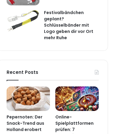
Festivalbändchen
geplant?
Schlüsselbänder mit
Logo geben dir vor Ort
mehr Ruhe
Recent Posts
Pepernoten: Der
Online-
Snack-Trend aus
Spielplattformen
Holland erobert
prüfen: 7