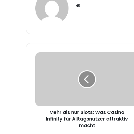
W
e
b
s
i
t
e
Mehr als nur Slots: Was Casino
Infinity für Alltagsnutzer attraktiv
macht