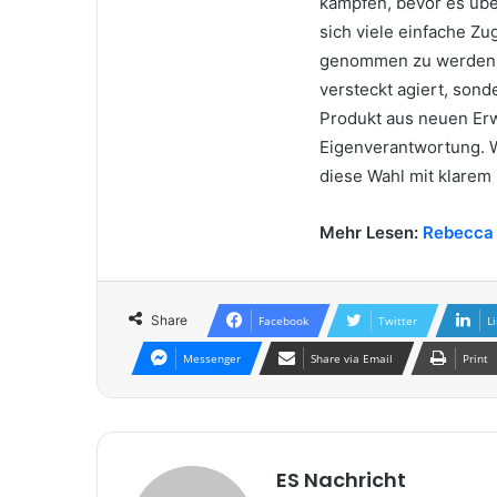
kämpfen, bevor es übe
sich viele einfache Zu
genommen zu werden. Di
versteckt agiert, sonde
Produkt aus neuen Er
Eigenverantwortung. Wer
diese Wahl mit klarem
Mehr Lesen:
Rebecca
Share
Facebook
Twitter
L
Messenger
Share via Email
Print
ES Nachricht