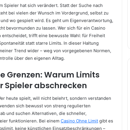
m Spieler hat sich verändert. Statt der Suche nach
eht bei vielen der Wunsch im Vordergrund, selbst zu
und wo gespielt wird. Es geht um Eigenverantwortung,
cht bevormunden zu lassen. Wer sich für ein Casino
ntscheidet, trifft eine bewusste Wahl: für Freiheit
Spontaneität statt starre Limits. In dieser Haltung
gemeiner Trend wider – weg von vorgegebenen Normen,
ntrolle über den eigenen Alltag.
ne Grenzen: Warum Limits
 Spieler abschrecken
Wer heute spielt, will nicht belehrt, sondern verstanden
wenden sich bewusst von streng regulierten
b und suchen Alternativen, die schneller,
eier funktionieren. Bei einem
Casino Ohne Limit
gibt es
gslimit, keine künstlichen Einsatzbeschränkungen –