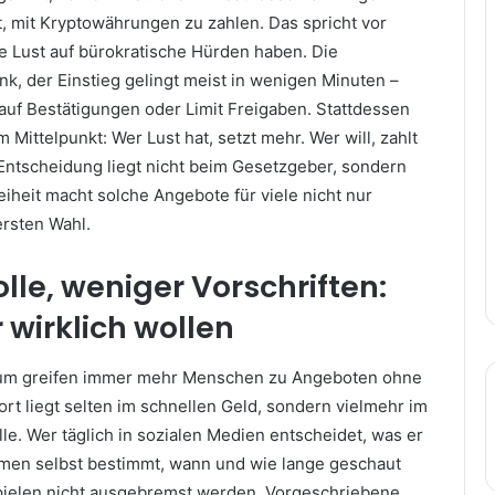
t, mit Kryptowährungen zu zahlen. Das spricht vor
ne Lust auf bürokratische Hürden haben. Die
ank, der Einstieg gelingt meist in wenigen Minuten –
auf Bestätigungen oder Limit Freigaben. Stattdessen
m Mittelpunkt: Wer Lust hat, setzt mehr. Wer will, zahlt
e Entscheidung liegt nicht beim Gesetzgeber, sondern
eiheit macht solche Angebote für viele nicht nur
ersten Wahl.
lle, weniger Vorschriften:
 wirklich wollen
arum greifen immer mehr Menschen zu Angeboten ohne
ort liegt selten im schnellen Geld, sondern vielmehr im
le. Wer täglich in sozialen Medien entscheidet, was er
amen selbst bestimmt, wann und wie lange geschaut
Spielen nicht ausgebremst werden. Vorgeschriebene