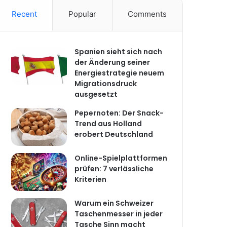
Recent
Popular
Comments
Spanien sieht sich nach
der Änderung seiner
Energiestrategie neuem
Migrationsdruck
ausgesetzt
Pepernoten: Der Snack-
Trend aus Holland
erobert Deutschland
Online-Spielplattformen
prüfen: 7 verlässliche
Kriterien
Warum ein Schweizer
Taschenmesser in jeder
Tasche Sinn macht