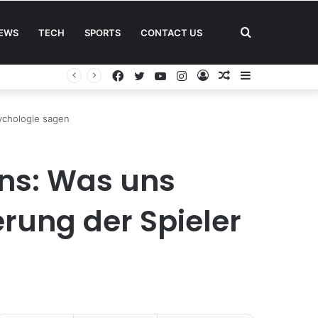
Search
EWS
TECH
SPORTS
CONTACT US
Facebook
Twitter
YouTube
Instagram
Log
Random
Sidebar
for
In
Article
ychologie sagen
ens: Was uns
rung der Spieler