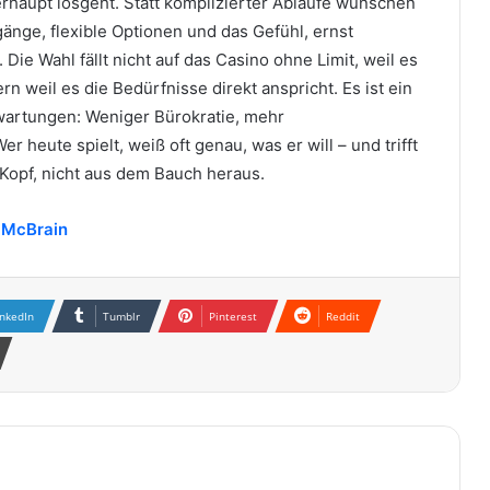
rhaupt losgeht. Statt komplizierter Abläufe wünschen
gänge, flexible Optionen und das Gefühl, ernst
e Wahl fällt nicht auf das Casino ohne Limit, weil es
rn weil es die Bedürfnisse direkt anspricht. Es ist ein
wartungen: Weniger Bürokratie, mehr
 heute spielt, weiß oft genau, was er will – und trifft
 Kopf, nicht aus dem Bauch heraus.
 McBrain
inkedIn
Tumblr
Pinterest
Reddit