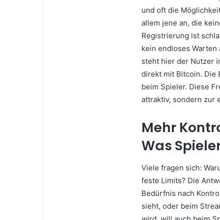
und oft die Möglichkei
allem jene an, die kei
Registrierung ist schl
kein endloses Warten 
steht hier der Nutzer i
direkt mit Bitcoin. Di
beim Spieler. Diese Fr
attraktiv, sondern zur 
Mehr Kontro
Was Spieler
Viele fragen sich: W
feste Limits? Die Antw
Bedürfnis nach Kontrol
sieht, oder beim Stre
wird, will auch beim 