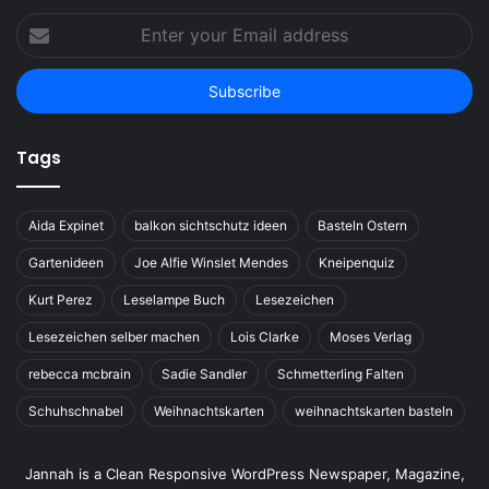
Enter
your
Email
address
Tags
Aida Expinet
balkon sichtschutz ideen
Basteln Ostern
Gartenideen
Joe Alfie Winslet Mendes
Kneipenquiz
Kurt Perez
Leselampe Buch
Lesezeichen
Lesezeichen selber machen
Lois Clarke
Moses Verlag
rebecca mcbrain
Sadie Sandler
Schmetterling Falten
Schuhschnabel
Weihnachtskarten
weihnachtskarten basteln
Jannah is a Clean Responsive WordPress Newspaper, Magazine,