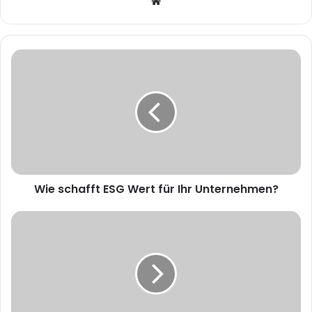
W
e
b
s
i
t
e
Wie schafft ESG Wert für Ihr Unternehmen?