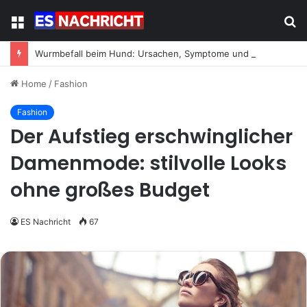
Menu
S
fo
Wurmbefall beim Hund: Ursachen, Symptome und was jetzt zu tun ist
Home
/
Fashion
Fashion
Der Aufstieg erschwinglicher
Damenmode: stilvolle Looks
ohne großes Budget
ES Nachricht
67