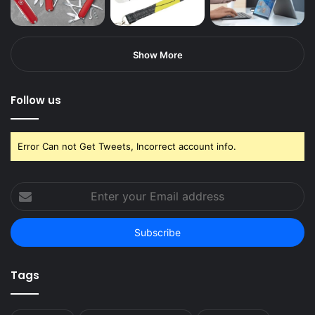
Show More
Follow us
Error Can not Get Tweets, Incorrect account info.
Enter
your
Email
address
Tags