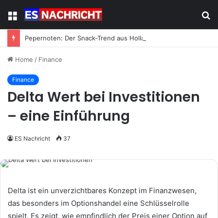
Menu
S
fo
Pepernoten: Der Snack-Trend aus Holland erobert Deutschland
Home
/
Finance
Finance
Delta Wert bei Investitionen
– eine Einführung
ES Nachricht
37
Delta ist ein unverzichtbares Konzept im Finanzwesen,
das besonders im Optionshandel eine Schlüsselrolle
spielt. Es zeigt, wie empfindlich der Preis einer Option auf