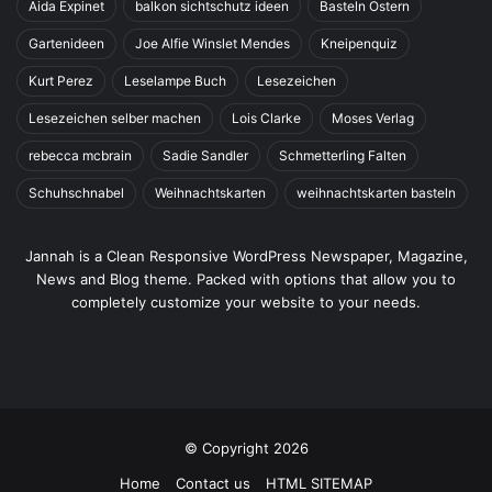
Aida Expinet
balkon sichtschutz ideen
Basteln Ostern
Gartenideen
Joe Alfie Winslet Mendes
Kneipenquiz
Kurt Perez
Leselampe Buch
Lesezeichen
Lesezeichen selber machen
Lois Clarke
Moses Verlag
rebecca mcbrain
Sadie Sandler
Schmetterling Falten
Schuhschnabel
Weihnachtskarten
weihnachtskarten basteln
Jannah is a Clean Responsive WordPress Newspaper, Magazine,
News and Blog theme. Packed with options that allow you to
completely customize your website to your needs.
© Copyright 2026
Home
Contact us
HTML SITEMAP