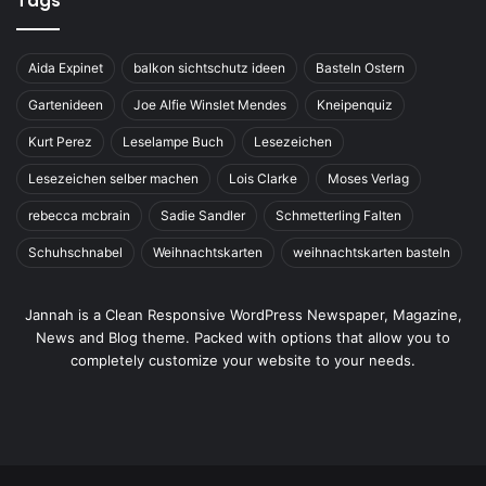
Tags
Aida Expinet
balkon sichtschutz ideen
Basteln Ostern
Gartenideen
Joe Alfie Winslet Mendes
Kneipenquiz
Kurt Perez
Leselampe Buch
Lesezeichen
Lesezeichen selber machen
Lois Clarke
Moses Verlag
rebecca mcbrain
Sadie Sandler
Schmetterling Falten
Schuhschnabel
Weihnachtskarten
weihnachtskarten basteln
Jannah is a Clean Responsive WordPress Newspaper, Magazine,
News and Blog theme. Packed with options that allow you to
completely customize your website to your needs.