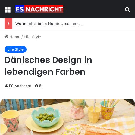
Menu
S
fo
Wurmbefall beim Hund: Ursachen, Symptome und was jetzt zu tun ist
Home
/
Life Style
Life Style
Dänisches Design in
lebendigen Farben
ES Nachricht
51