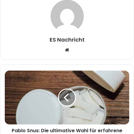
ES Nachricht
W
e
b
s
i
t
e
Pablo Snus: Die ultimative Wahl für erfahrene