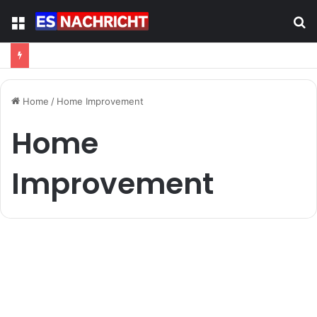
Menu
S
fo
Home
/
Home Improvement
Home
Improvement
Klimafreundliche Methoden
für den eigenen Anbau