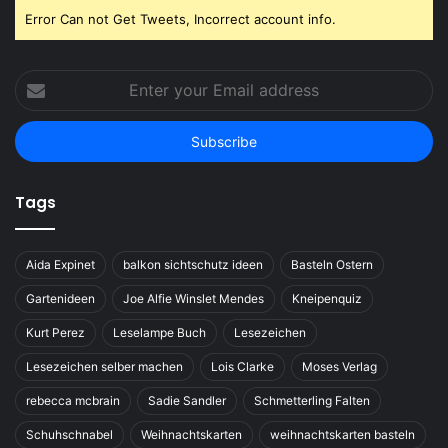
Error Can not Get Tweets, Incorrect account info.
Enter
your
Email
address
Tags
Aida Expinet
balkon sichtschutz ideen
Basteln Ostern
Gartenideen
Joe Alfie Winslet Mendes
Kneipenquiz
Kurt Perez
Leselampe Buch
Lesezeichen
Lesezeichen selber machen
Lois Clarke
Moses Verlag
rebecca mcbrain
Sadie Sandler
Schmetterling Falten
Schuhschnabel
Weihnachtskarten
weihnachtskarten basteln