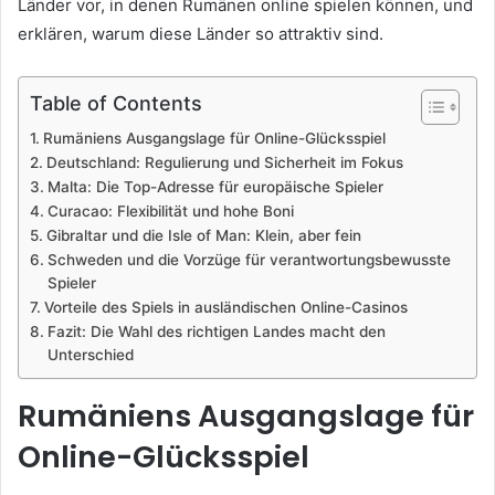
Länder vor, in denen Rumänen online spielen können, und
erklären, warum diese Länder so attraktiv sind.
Table of Contents
Rumäniens Ausgangslage für Online-Glücksspiel
Deutschland: Regulierung und Sicherheit im Fokus
Malta: Die Top-Adresse für europäische Spieler
Curacao: Flexibilität und hohe Boni
Gibraltar und die Isle of Man: Klein, aber fein
Schweden und die Vorzüge für verantwortungsbewusste
Spieler
Vorteile des Spiels in ausländischen Online-Casinos
Fazit: Die Wahl des richtigen Landes macht den
Unterschied
Rumäniens Ausgangslage für
Online-Glücksspiel