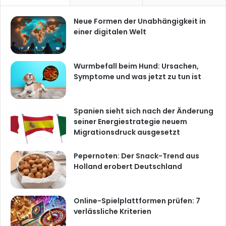
Neue Formen der Unabhängigkeit in
einer digitalen Welt
Wurmbefall beim Hund: Ursachen,
Symptome und was jetzt zu tun ist
Spanien sieht sich nach der Änderung
seiner Energiestrategie neuem
Migrationsdruck ausgesetzt
Pepernoten: Der Snack-Trend aus
Holland erobert Deutschland
Online-Spielplattformen prüfen: 7
verlässliche Kriterien