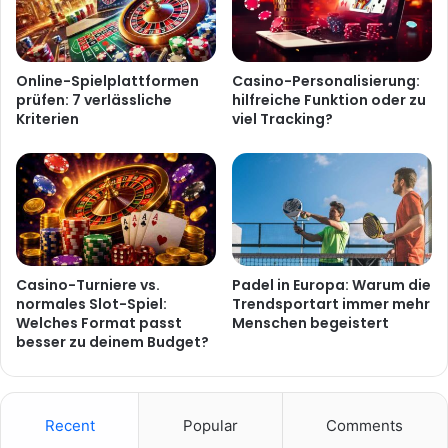
Online-Spielplattformen
Casino-Personalisierung:
prüfen: 7 verlässliche
hilfreiche Funktion oder zu
Kriterien
viel Tracking?
Casino-Turniere vs.
Padel in Europa: Warum die
normales Slot-Spiel:
Trendsportart immer mehr
Welches Format passt
Menschen begeistert
besser zu deinem Budget?
Recent
Popular
Comments