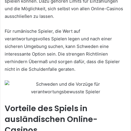
spielen können. Dazu gehören Limits für Einzahlungen
und die Möglichkeit, sich selbst von allen Online-Casinos
ausschließen zu lassen.
Für rumänische Spieler, die Wert auf
verantwortungsvolles Spielen legen und nach einer
sicheren Umgebung suchen, kann Schweden eine
interessante Option sein. Die strengen Richtlinien
verhindern Übermaß und sorgen dafür, dass die Spieler
nicht in die Schuldenfalle geraten.
Vorteile des Spiels in
ausländischen Online-
Casinos