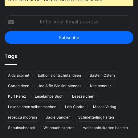
Enter
your
Email
address
Tags
Aida Expinet
balkon sichtschutz ideen
Basteln Ostern
Gartenideen
Joe Alfie Winslet Mendes
Kneipenquiz
Kurt Perez
Leselampe Buch
Lesezeichen
Lesezeichen selber machen
Lois Clarke
Moses Verlag
rebecca mcbrain
Sadie Sandler
Schmetterling Falten
Schuhschnabel
Weihnachtskarten
weihnachtskarten basteln