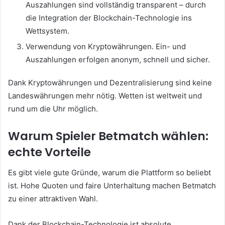
Auszahlungen sind vollständig transparent – durch
die Integration der Blockchain-Technologie ins
Wettsystem.
Verwendung von Kryptowährungen. Ein- und
Auszahlungen erfolgen anonym, schnell und sicher.
Dank Kryptowährungen und Dezentralisierung sind keine
Landeswährungen mehr nötig. Wetten ist weltweit und
rund um die Uhr möglich.
Warum Spieler Betmatch wählen:
echte Vorteile
Es gibt viele gute Gründe, warum die Plattform so beliebt
ist. Hohe Quoten und faire Unterhaltung machen Betmatch
zu einer attraktiven Wahl.
Dank der Blockchain-Technologie ist absolute