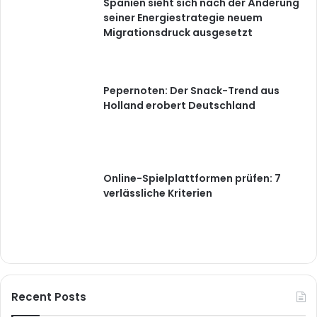
Spanien sieht sich nach der Änderung
seiner Energiestrategie neuem
Migrationsdruck ausgesetzt
Pepernoten: Der Snack-Trend aus
Holland erobert Deutschland
Online-Spielplattformen prüfen: 7
verlässliche Kriterien
Recent Posts