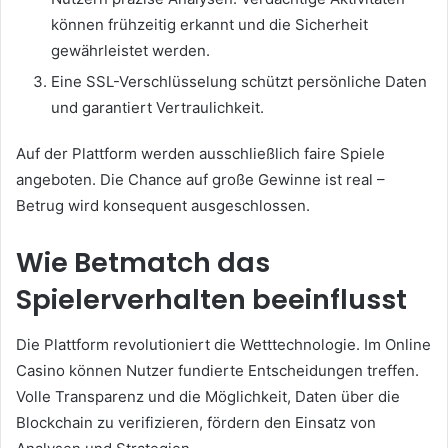
können frühzeitig erkannt und die Sicherheit
gewährleistet werden.
Eine SSL-Verschlüsselung schützt persönliche Daten
und garantiert Vertraulichkeit.
Auf der Plattform werden ausschließlich faire Spiele
angeboten. Die Chance auf große Gewinne ist real –
Betrug wird konsequent ausgeschlossen.
Wie Betmatch das
Spielerverhalten beeinflusst
Die Plattform revolutioniert die Wetttechnologie. Im Online
Casino können Nutzer fundierte Entscheidungen treffen.
Volle Transparenz und die Möglichkeit, Daten über die
Blockchain zu verifizieren, fördern den Einsatz von