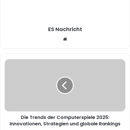
ES Nachricht
W
e
b
s
i
t
e
Die Trends der Computerspiele 2025:
Innovationen, Strategien und globale Rankings