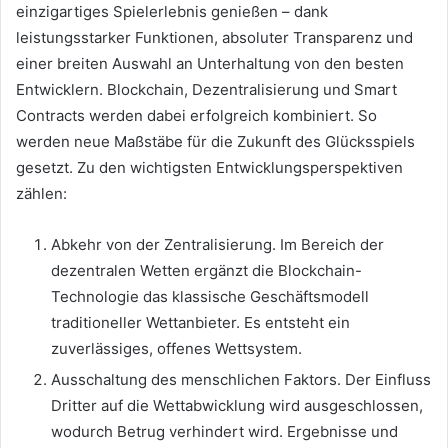
einzigartiges Spielerlebnis genießen – dank
leistungsstarker Funktionen, absoluter Transparenz und
einer breiten Auswahl an Unterhaltung von den besten
Entwicklern. Blockchain, Dezentralisierung und Smart
Contracts werden dabei erfolgreich kombiniert. So
werden neue Maßstäbe für die Zukunft des Glücksspiels
gesetzt. Zu den wichtigsten Entwicklungsperspektiven
zählen:
Abkehr von der Zentralisierung. Im Bereich der
dezentralen Wetten ergänzt die Blockchain-
Technologie das klassische Geschäftsmodell
traditioneller Wettanbieter. Es entsteht ein
zuverlässiges, offenes Wettsystem.
Ausschaltung des menschlichen Faktors. Der Einfluss
Dritter auf die Wettabwicklung wird ausgeschlossen,
wodurch Betrug verhindert wird. Ergebnisse und