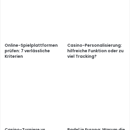
Online-Spielplattformen
Casino-Personalisierung:
prüfen: 7 verlässliche
hilfreiche Funktion oder zu
Kriterien
viel Tracking?
Casino-Turniere vs.
Padel in Europa: Warum die