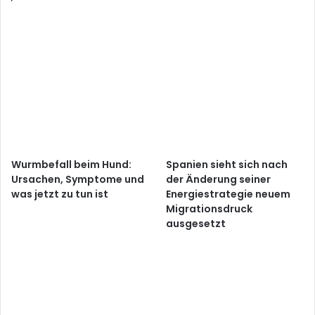
Wurmbefall beim Hund:
Spanien sieht sich nach
Ursachen, Symptome und
der Änderung seiner
was jetzt zu tun ist
Energiestrategie neuem
Migrationsdruck
ausgesetzt