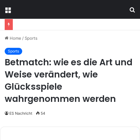
Menu
S
fo
Home
/
Sports
Sports
Betmatch: wie es die Art und
Weise verändert, wie
Glücksspiele
wahrgenommen werden
ES Nachricht
54