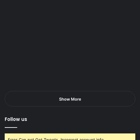
Show More
Follow us
Error Can not Get Tweets, Incorrect account info.