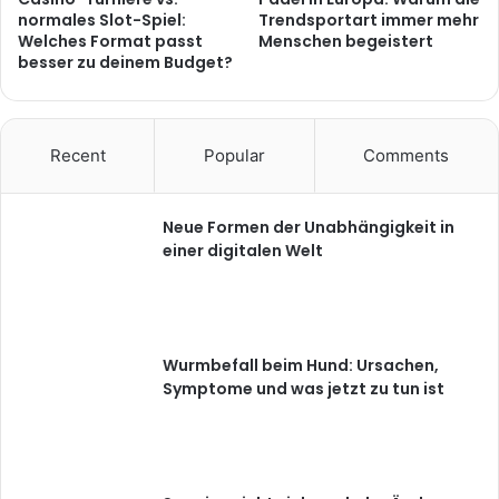
normales Slot-Spiel:
Trendsportart immer mehr
Welches Format passt
Menschen begeistert
besser zu deinem Budget?
Recent
Popular
Comments
Neue Formen der Unabhängigkeit in
einer digitalen Welt
Wurmbefall beim Hund: Ursachen,
Symptome und was jetzt zu tun ist