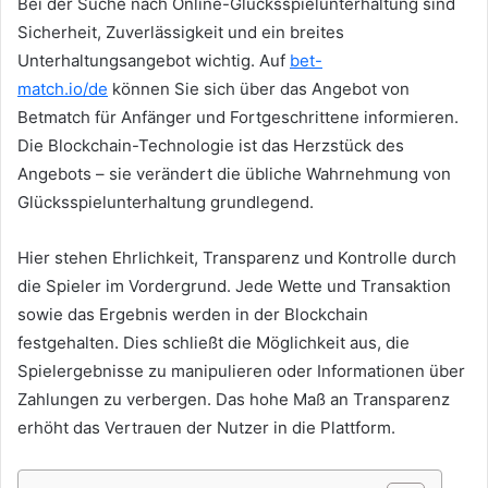
Bei der Suche nach Online-Glücksspielunterhaltung sind
Sicherheit, Zuverlässigkeit und ein breites
Unterhaltungsangebot wichtig. Auf
bet-
match.io/de
können Sie sich über das Angebot von
Betmatch für Anfänger und Fortgeschrittene informieren.
Die Blockchain-Technologie ist das Herzstück des
Angebots – sie verändert die übliche Wahrnehmung von
Glücksspielunterhaltung grundlegend.
Hier stehen Ehrlichkeit, Transparenz und Kontrolle durch
die Spieler im Vordergrund. Jede Wette und Transaktion
sowie das Ergebnis werden in der Blockchain
festgehalten. Dies schließt die Möglichkeit aus, die
Spielergebnisse zu manipulieren oder Informationen über
Zahlungen zu verbergen. Das hohe Maß an Transparenz
erhöht das Vertrauen der Nutzer in die Plattform.