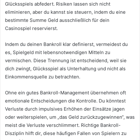
Glücksspiels abfedert. Risiken lassen sich nicht
eliminieren, aber du kannst sie steuern, indem du eine
bestimmte Summe Geld ausschließlich für dein
Casinospiel reservierst.
Indem du deinen Bankroll klar definierst, vermeidest du
es, Spielgeld mit lebensnotwendigen Mitteln zu
vermischen. Diese Trennung ist entscheidend, weil sie
dich zwingt, Glücksspiel als Unterhaltung und nicht als
Einkommensquelle zu betrachten.
Ohne ein gutes Bankroll-Management übernehmen oft
emotionale Entscheidungen die Kontrolle. Du könntest
Verluste durch impulsives Erhöhen der Einsätze jagen
oder weiterspielen, um „das Geld zurückzugewinnen“, was
meist die Verluste verschlimmert. Richtige Bankroll-
Disziplin hilft dir, diese häufigen Fallen von Spielern zu