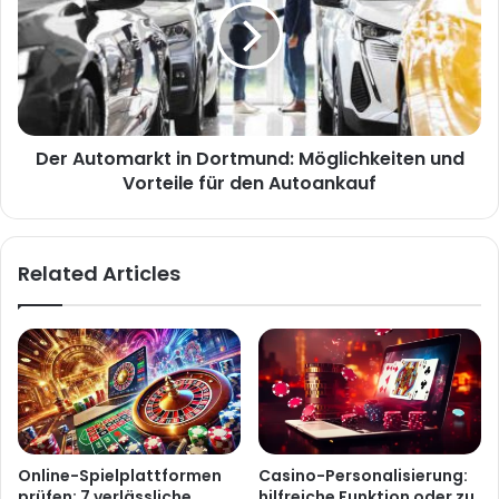
Der Automarkt in Dortmund: Möglichkeiten und
Vorteile für den Autoankauf
Related Articles
Online-Spielplattformen
Casino-Personalisierung:
prüfen: 7 verlässliche
hilfreiche Funktion oder zu