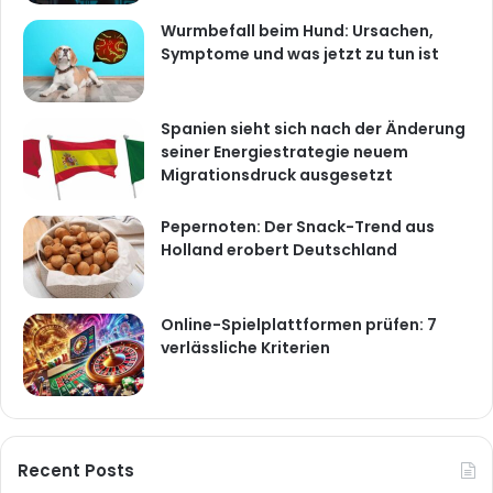
Wurmbefall beim Hund: Ursachen,
Symptome und was jetzt zu tun ist
Spanien sieht sich nach der Änderung
seiner Energiestrategie neuem
Migrationsdruck ausgesetzt
Pepernoten: Der Snack-Trend aus
Holland erobert Deutschland
Online-Spielplattformen prüfen: 7
verlässliche Kriterien
Recent Posts