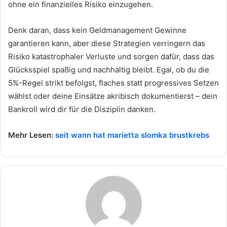
ohne ein finanzielles Risiko einzugehen.
Denk daran, dass kein Geldmanagement Gewinne
garantieren kann, aber diese Strategien verringern das
Risiko katastrophaler Verluste und sorgen dafür, dass das
Glücksspiel spaßig und nachhaltig bleibt. Egal, ob du die
5%-Regel strikt befolgst, flaches statt progressives Setzen
wählst oder deine Einsätze akribisch dokumentierst – dein
Bankroll wird dir für die Disziplin danken.
Mehr Lesen:
seit wann hat marietta slomka brustkrebs