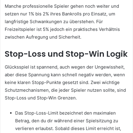
Manche professionelle Spieler gehen noch weiter und
setzen nur 1% bis 2% ihres Bankrolls pro Einsatz, um
langfristige Schwankungen zu überstehen. Für
Freizeitspieler ist 5% jedoch ein praktisches Verhältnis
zwischen Aufregung und Sicherheit.
Stop-Loss und Stop-Win Logik
Glücksspiel ist spannend, auch wegen der Ungewissheit,
aber diese Spannung kann schnell negativ werden, wenn
keine klaren Stopp-Punkte gesetzt sind. Zwei wichtige
Schutzmechanismen, die jeder Spieler nutzen sollte, sind
Stop-Loss und Stop-Win Grenzen.
Das Stop-Loss-Limit bezeichnet den maximalen
Betrag, den du dir während einer Spielsitzung zu
verlieren erlaubst. Sobald dieses Limit erreicht ist,