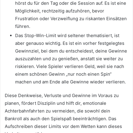
hörst du für den Tag oder die Session auf. Es ist eine
Möglichkeit, rechtzeitig aufzuhören, bevor
Frustration oder Verzweiflung zu riskanten Einsätzen
führen.
Das Stop-Win-Limit wird seltener thematisiert, ist
aber genauso wichtig. Es ist ein vorher festgelegtes
Gewinnziel, bei dem du entscheidest, deine Gewinne
auszuzahlen und zu genießen, anstatt sie weiter zu
riskieren. Viele Spieler verlieren Geld, weil sie nach
einem schönen Gewinn „nur noch einen Spin“
machen und am Ende alle Gewinne wieder verlieren.
Diese Denkweise, Verluste und Gewinne im Voraus zu
planen, fördert Disziplin und hilft dir, emotionale
Achterbahnfahrten zu vermeiden, die sowohl dein
Bankroll als auch den Spielspaß beeinträchtigen. Das
Aufschreiben dieser Limits vor dem Wetten kann dieses