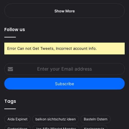
Show More
Follow us
Error Can not Get Tweets, Incorrect account info.
Enter
your
Email
address
Tags
Aida Expinet
balkon sichtschutz ideen
Basteln Ostern
Gartenideen
Joe Alfie Winslet Mendes
Kneipenquiz