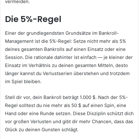
vermeiden.
Die 5%-Regel
Einer der grundlegendsten Grundsätze im Bankroll-
Management ist die 5%-Regel: Setze nicht mehr als 5%
deines gesamten Bankrolls auf einen Einsatz oder eine
Session. Die rationale dahinter ist einfach — je kleiner der
Einsatz im Verhältnis zu deinen gesamten Mitteln, desto
länger kannst du Verlustserien überstehen und trotzdem
im Spiel bleiben.
Stell dir vor, dein Bankroll beträgt 1.000 $. Nach der 5%-
Regel solltest du nie mehr als 50 $ auf einen Spin, eine
Hand oder eine Runde setzen. Diese Disziplin schützt dich
vor großen Verlusten und gibt dir mehr Chancen, dass das
Glück zu deinen Gunsten schlägt.