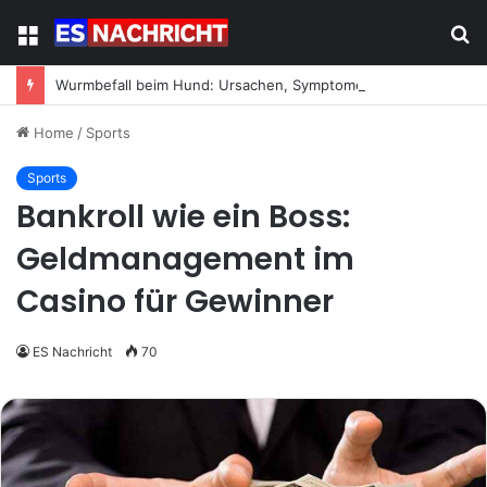
Menu
S
fo
Wurmbefall beim Hund: Ursachen, Symptome und was jetzt zu tun ist
Home
/
Sports
Sports
Bankroll wie ein Boss:
Geldmanagement im
Casino für Gewinner
ES Nachricht
70