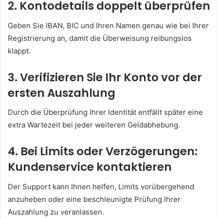
2. Kontodetails doppelt überprüfen
Geben Sie IBAN, BIC und Ihren Namen genau wie bei Ihrer
Registrierung an, damit die Überweisung reibungslos
klappt.
3. Verifizieren Sie Ihr Konto vor der
ersten Auszahlung
Durch die Überprüfung Ihrer Identität entfällt später eine
extra Wartezeit bei jeder weiteren Geldabhebung.
4. Bei Limits oder Verzögerungen:
Kundenservice kontaktieren
Der Support kann Ihnen helfen, Limits vorübergehend
anzuheben oder eine beschleunigte Prüfung Ihrer
Auszahlung zu veranlassen.