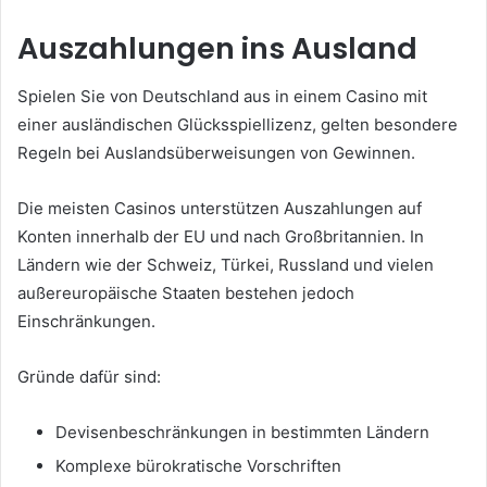
Auszahlungen ins Ausland
Spielen Sie von Deutschland aus in einem Casino mit
einer ausländischen Glücksspiellizenz, gelten besondere
Regeln bei Auslandsüberweisungen von Gewinnen.
Die meisten Casinos unterstützen Auszahlungen auf
Konten innerhalb der EU und nach Großbritannien. In
Ländern wie der Schweiz, Türkei, Russland und vielen
außereuropäische Staaten bestehen jedoch
Einschränkungen.
Gründe dafür sind:
Devisenbeschränkungen in bestimmten Ländern
Komplexe bürokratische Vorschriften