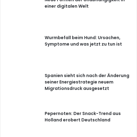
einer digitalen Welt
Wurmbefall beim Hund: Ursachen,
Symptome und was jetzt zu tun ist
Spanien sieht sich nach der Änderung
seiner Energiestrategie neuem
Migrationsdruck ausgesetzt
Pepernoten: Der Snack-Trend aus
Holland erobert Deutschland