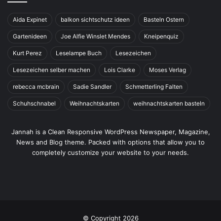
Aida Expinet
balkon sichtschutz ideen
Basteln Ostern
Gartenideen
Joe Alfie Winslet Mendes
Kneipenquiz
Kurt Perez
Leselampe Buch
Lesezeichen
Lesezeichen selber machen
Lois Clarke
Moses Verlag
rebecca mcbrain
Sadie Sandler
Schmetterling Falten
Schuhschnabel
Weihnachtskarten
weihnachtskarten basteln
Jannah is a Clean Responsive WordPress Newspaper, Magazine,
News and Blog theme. Packed with options that allow you to
completely customize your website to your needs.
© Copyright 2026