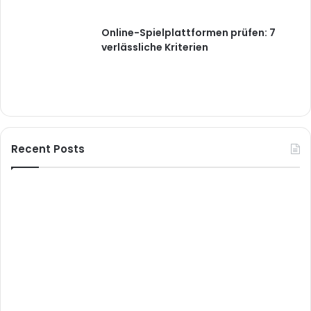
Online-Spielplattformen prüfen: 7
verlässliche Kriterien
Recent Posts