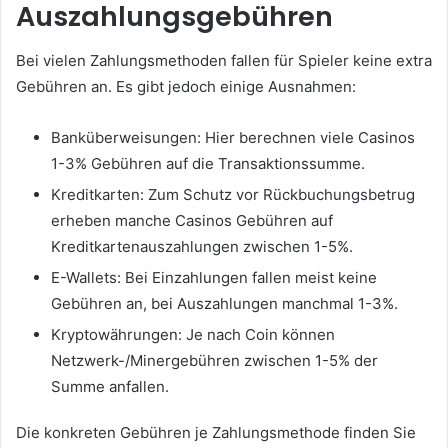
Auszahlungsgebühren
Bei vielen Zahlungsmethoden fallen für Spieler keine extra
Gebühren an. Es gibt jedoch einige Ausnahmen:
Banküberweisungen: Hier berechnen viele Casinos
1-3% Gebühren auf die Transaktionssumme.
Kreditkarten: Zum Schutz vor Rückbuchungsbetrug
erheben manche Casinos Gebühren auf
Kreditkartenauszahlungen zwischen 1-5%.
E-Wallets: Bei Einzahlungen fallen meist keine
Gebühren an, bei Auszahlungen manchmal 1-3%.
Kryptowährungen: Je nach Coin können
Netzwerk-/Minergebühren zwischen 1-5% der
Summe anfallen.
Die konkreten Gebühren je Zahlungsmethode finden Sie