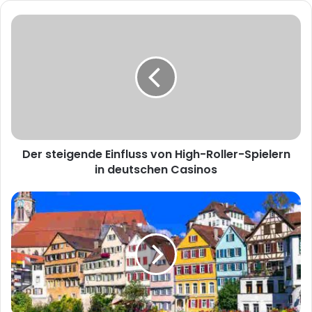
s
i
t
e
Der steigende Einfluss von High-Roller-Spielern
in deutschen Casinos