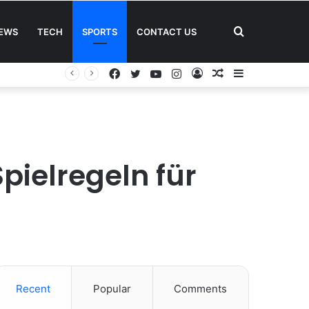
Search
EWS
TECH
SPORTS
CONTACT US
Facebook
Twitter
YouTube
Instagram
Log
Random
Sidebar
for
In
Article
pielregeln für
Recent
Popular
Comments