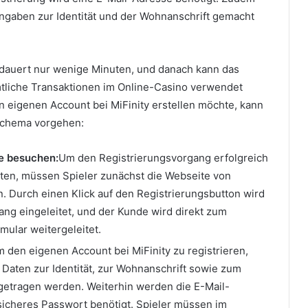
gaben zur Identität und der Wohnanschrift gemacht
dauert nur wenige Minuten, und danach kann das
mtliche Transaktionen im Online-Casino verwendet
n eigenen Account bei MiFinity erstellen möchte, kann
Schema vorgehen:
e besuchen:
Um den Registrierungsvorgang erfolgreich
iten, müssen Spieler zunächst die Webseite von
. Durch einen Klick auf den Registrierungsbutton wird
ng eingeleitet, und der Kunde wird direkt zum
mular weitergeleitet.
 den eigenen Account bei MiFinity zu registrieren,
Daten zur Identität, zur Wohnanschrift sowie zum
getragen werden. Weiterhin werden die E-Mail-
sicheres Passwort benötigt. Spieler müssen im