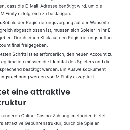
en, dass die E-Mail-Adresse benötigt wird, um die
 MiFinity erfolgreich zu bestätigen.
n:
Sobald der Registrierungsvorgang auf der Webseite
lgreich abgeschlossen ist, müssen sich Spieler in ihr E-
geben. Durch einen Klick auf den Registrierungsbutton
ount final freigegeben.
etzten Schritt ist es erforderlich, den neuen Account zu
 Legitimation müssen die Identität des Spielers und die
sprechend bestätigt werden. Ein Ausweisdokument
ungsrechnung werden von MiFinity akzeptiert.
tet eine attraktive
ruktur
en anderen Online-Casino-Zahlungsmethoden bietet
s attraktive Gebührenstruktur, durch die Spieler