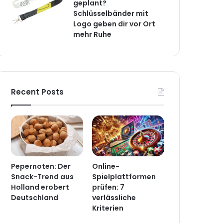
geplant?
Schlüsselbänder mit
Logo geben dir vor Ort
mehr Ruhe
Recent Posts
Pepernoten: Der
Online-
Snack-Trend aus
Spielplattformen
Holland erobert
prüfen: 7
Deutschland
verlässliche
Kriterien