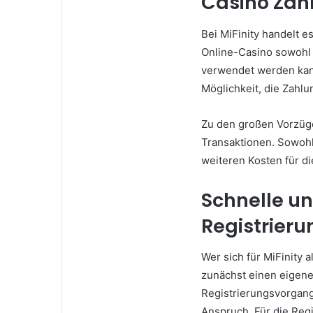
Casino Zah
Bei MiFinity handelt e
Online-Casino sowohl 
verwendet werden ka
Möglichkeit, die Zahl
Zu den großen Vorzüg
Transaktionen. Sowohl
weiteren Kosten für d
Schnelle un
Registrieru
Wer sich für MiFinity
zunächst einen eigene
Registrierungsvorgang
Anspruch. Für die Reg