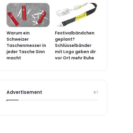
Warum ein
Festivalbändchen
Schweizer
geplant?
Taschenmesser in
Schlüsselbänder
jeder Tasche Sinn
mit Logo geben dir
macht
vor Ort mehr Ruhe
Advertisement