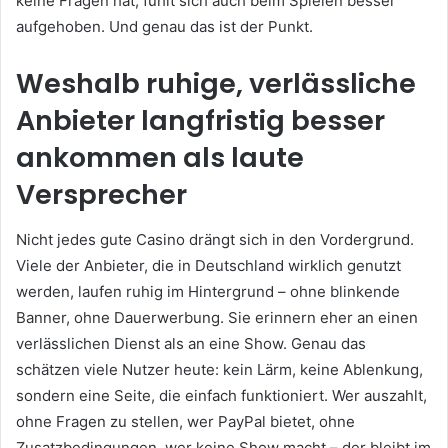
keine Fragen hat, fühlt sich auch beim Spielen besser
aufgehoben. Und genau das ist der Punkt.
Weshalb ruhige, verlässliche
Anbieter langfristig besser
ankommen als laute
Versprecher
Nicht jedes gute Casino drängt sich in den Vordergrund.
Viele der Anbieter, die in Deutschland wirklich genutzt
werden, laufen ruhig im Hintergrund – ohne blinkende
Banner, ohne Dauerwerbung. Sie erinnern eher an einen
verlässlichen Dienst als an eine Show. Genau das
schätzen viele Nutzer heute: kein Lärm, keine Ablenkung,
sondern eine Seite, die einfach funktioniert. Wer auszahlt,
ohne Fragen zu stellen, wer PayPal bietet, ohne
Zusatzbedingungen, wer keine Show macht – der bleibt im