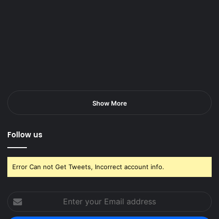
Show More
Follow us
Error Can not Get Tweets, Incorrect account info.
Enter
your
Email