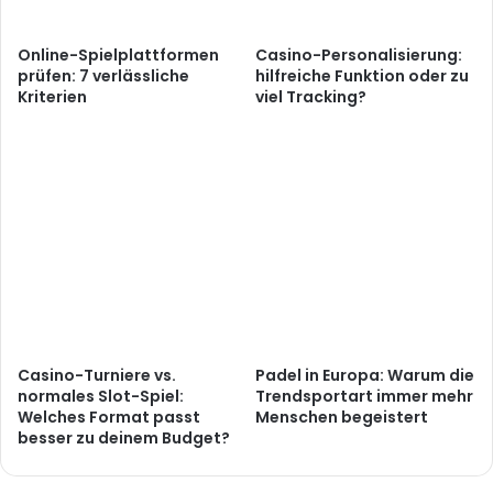
Online-Spielplattformen
Casino-Personalisierung:
prüfen: 7 verlässliche
hilfreiche Funktion oder zu
Kriterien
viel Tracking?
Casino-Turniere vs.
Padel in Europa: Warum die
normales Slot-Spiel:
Trendsportart immer mehr
Welches Format passt
Menschen begeistert
besser zu deinem Budget?