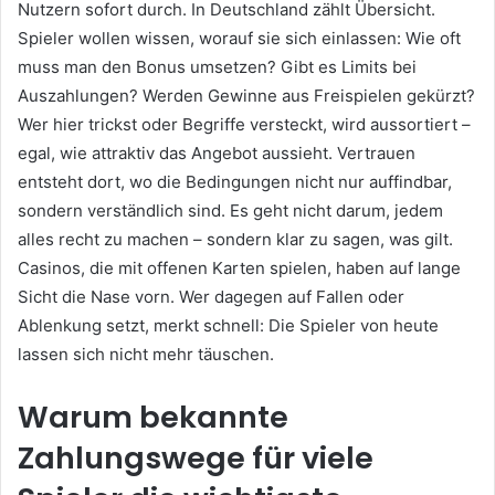
Nutzern sofort durch. In Deutschland zählt Übersicht.
Spieler wollen wissen, worauf sie sich einlassen: Wie oft
muss man den Bonus umsetzen? Gibt es Limits bei
Auszahlungen? Werden Gewinne aus Freispielen gekürzt?
Wer hier trickst oder Begriffe versteckt, wird aussortiert –
egal, wie attraktiv das Angebot aussieht. Vertrauen
entsteht dort, wo die Bedingungen nicht nur auffindbar,
sondern verständlich sind. Es geht nicht darum, jedem
alles recht zu machen – sondern klar zu sagen, was gilt.
Casinos, die mit offenen Karten spielen, haben auf lange
Sicht die Nase vorn. Wer dagegen auf Fallen oder
Ablenkung setzt, merkt schnell: Die Spieler von heute
lassen sich nicht mehr täuschen.
Warum bekannte
Zahlungswege für viele