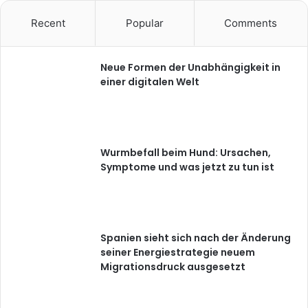
Recent
Popular
Comments
Neue Formen der Unabhängigkeit in
einer digitalen Welt
Wurmbefall beim Hund: Ursachen,
Symptome und was jetzt zu tun ist
Spanien sieht sich nach der Änderung
seiner Energiestrategie neuem
Migrationsdruck ausgesetzt