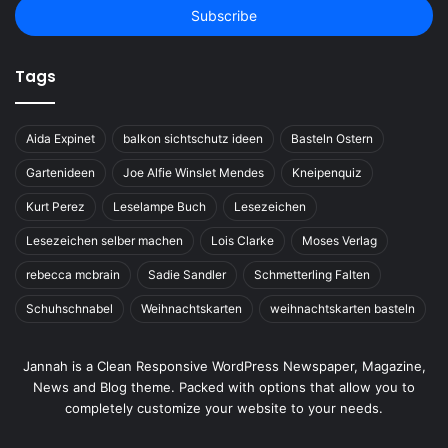
address
Tags
Aida Expinet
balkon sichtschutz ideen
Basteln Ostern
Gartenideen
Joe Alfie Winslet Mendes
Kneipenquiz
Kurt Perez
Leselampe Buch
Lesezeichen
Lesezeichen selber machen
Lois Clarke
Moses Verlag
rebecca mcbrain
Sadie Sandler
Schmetterling Falten
Schuhschnabel
Weihnachtskarten
weihnachtskarten basteln
Jannah is a Clean Responsive WordPress Newspaper, Magazine,
News and Blog theme. Packed with options that allow you to
completely customize your website to your needs.