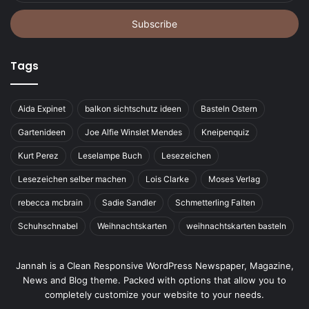
Email
address
Tags
Aida Expinet
balkon sichtschutz ideen
Basteln Ostern
Gartenideen
Joe Alfie Winslet Mendes
Kneipenquiz
Kurt Perez
Leselampe Buch
Lesezeichen
Lesezeichen selber machen
Lois Clarke
Moses Verlag
rebecca mcbrain
Sadie Sandler
Schmetterling Falten
Schuhschnabel
Weihnachtskarten
weihnachtskarten basteln
Jannah is a Clean Responsive WordPress Newspaper, Magazine,
News and Blog theme. Packed with options that allow you to
completely customize your website to your needs.