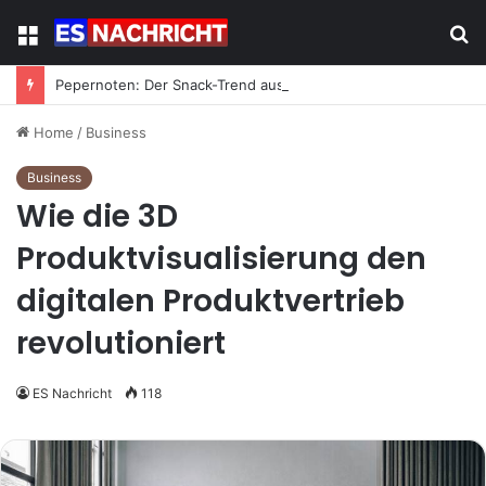
Menu
S
fo
Pepernoten: Der Snack-Trend aus Holland erobert Deutschland
Home
/
Business
Business
Wie die 3D
Produktvisualisierung den
digitalen Produktvertrieb
revolutioniert
ES Nachricht
118