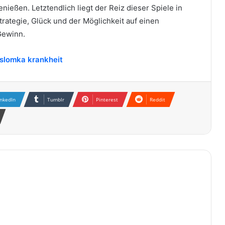
ießen. Letztendlich liegt der Reiz dieser Spiele in
rategie, Glück und der Möglichkeit auf einen
Gewinn.
 slomka krankheit
inkedIn
Tumblr
Pinterest
Reddit