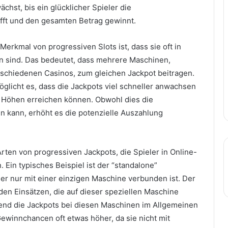
ächst, bis ein glücklicher Spieler die
fft und den gesamten Betrag gewinnt.
rkmal von progressiven Slots ist, dass sie oft in
 sind. Das bedeutet, dass mehrere Maschinen,
schiedenen Casinos, zum gleichen Jackpot beitragen.
glicht es, dass die Jackpots viel schneller anwachsen
Höhen erreichen können. Obwohl dies die
kann, erhöht es die potenzielle Auszahlung
rten von progressiven Jackpots, die Spieler in Online-
 Ein typisches Beispiel ist der “standalone”
er nur mit einer einzigen Maschine verbunden ist. Der
 den Einsätzen, die auf dieser speziellen Maschine
end die Jackpots bei diesen Maschinen im Allgemeinen
 Gewinnchancen oft etwas höher, da sie nicht mit