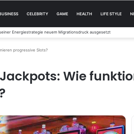
BUSINESS
CELEBRITY
GAME
HEALTH
LIFE STYLE
N
and erobert Deutschland
nieren progressive Slots?
Jackpots: Wie funktio
?