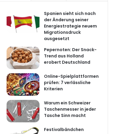
Spanien sieht sich nach
der Änderung seiner
Energiestrategie neuem
Migrationsdruck
ausgesetzt
Pepernoten: Der Snack-
Trend aus Holland
erobert Deutschland
Online-Spielplattformen
prüfen: 7 verlässliche
Kriterien
Warum ein Schweizer
Taschenmesser in jeder
Tasche Sinn macht
Festivalbändchen