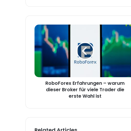
i
t
e
RoboForex Erfahrungen – warum
dieser Broker für viele Trader die
erste Wahl ist
Related Articles