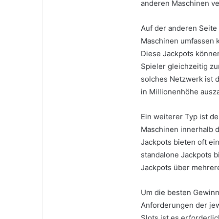
anderen Maschinen ve
Auf der anderen Seite
Maschinen umfassen k
Diese Jackpots könne
Spieler gleichzeitig z
solches Netzwerk ist
in Millionenhöhe ausza
Ein weiterer Typ ist d
Maschinen innerhalb d
Jackpots bieten oft ei
standalone Jackpots bi
Jackpots über mehrer
Um die besten Gewinnc
Anforderungen der jew
Slots ist es erforderl