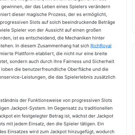
u gewinnen, der das Leben eines Spielers verändern
niert dieser magische Prozess, der es ermöglicht,
 progressiven Slots auf solch beeindruckende Beträge
ele Spieler von der Aussicht auf einen großen
en, ist es entscheidend, die Mechaniken hinter
rstehen. In diesem Zusammenhang hat sich
RichRoyal
ierte Plattform etabliert, die nicht nur eine breite
etet, sondern auch durch ihre Fairness und Sicherheit
r loben die benutzerfreundliche Oberfläche und die
service-Leistungen, die das Spielerlebnis zusätzlich
ständnis der Funktionsweise von progressiven Slots
rtigen Jackpot-System. Im Gegensatz zu traditionellen
ackpot ein festgelegter Betrag ist, wächst der Jackpot
ts mit jedem Einsatz, den die Spieler tätigen. Ein
edes Einsatzes wird zum Jackpot hinzugefügt, wodurch