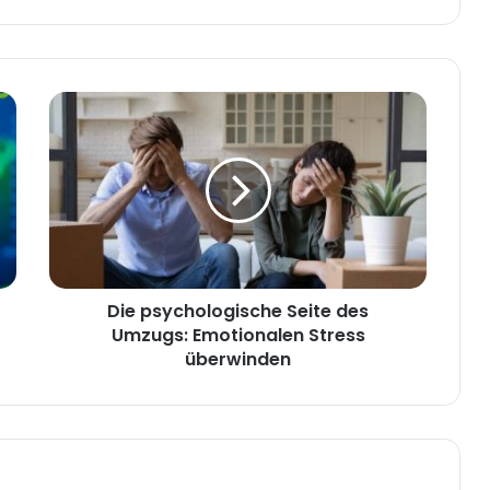
Die psychologische Seite des
Umzugs: Emotionalen Stress
überwinden