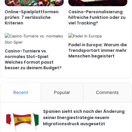
Online-Spielplattformen
Casino-Personalisierung:
prüfen: 7 verlässliche
hilfreiche Funktion oder zu
Kriterien
viel Tracking?
Padel in Europa: Warum die
Trendsportart immer mehr
Casino-Turniere vs.
Menschen begeistert
normales Slot-Spiel:
Welches Format passt
besser zu deinem Budget?
Recent
Popular
Comments
Spanien sieht sich nach der Änderung
seiner Energiestrategie neuem
Migrationsdruck ausgesetzt