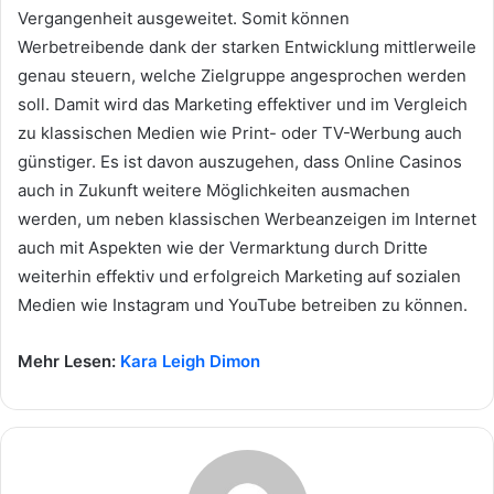
Vergangenheit ausgeweitet. Somit können
Werbetreibende dank der starken Entwicklung mittlerweile
genau steuern, welche Zielgruppe angesprochen werden
soll. Damit wird das Marketing effektiver und im Vergleich
zu klassischen Medien wie Print- oder TV-Werbung auch
günstiger. Es ist davon auszugehen, dass Online Casinos
auch in Zukunft weitere Möglichkeiten ausmachen
werden, um neben klassischen Werbeanzeigen im Internet
auch mit Aspekten wie der Vermarktung durch Dritte
weiterhin effektiv und erfolgreich Marketing auf sozialen
Medien wie Instagram und YouTube betreiben zu können.
Mehr Lesen:
Kara Leigh Dimon