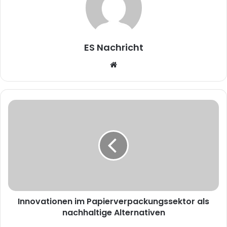
ES Nachricht
W
e
b
s
i
t
e
Innovationen im Papierverpackungssektor als
nachhaltige Alternativen