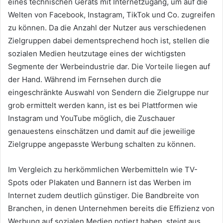
eines technischen Geräts mit Internetzugang, um auf die
Welten von Facebook, Instagram, TikTok und Co. zugreifen
zu können. Da die Anzahl der Nutzer aus verschiedenen
Zielgruppen dabei dementsprechend hoch ist, stellen die
sozialen Medien heutzutage eines der wichtigsten
Segmente der Werbeindustrie dar. Die Vorteile liegen auf
der Hand. Während im Fernsehen durch die
eingeschränkte Auswahl von Sendern die Zielgruppe nur
grob ermittelt werden kann, ist es bei Plattformen wie
Instagram und YouTube möglich, die Zuschauer
genauestens einschätzen und damit auf die jeweilige
Zielgruppe angepasste Werbung schalten zu können.
Im Vergleich zu herkömmlichen Werbemitteln wie TV-
Spots oder Plakaten und Bannern ist das Werben im
Internet zudem deutlich günstiger. Die Bandbreite von
Branchen, in denen Unternehmen bereits die Effizienz von
Werbung auf sozialen Medien notiert haben, steigt aus