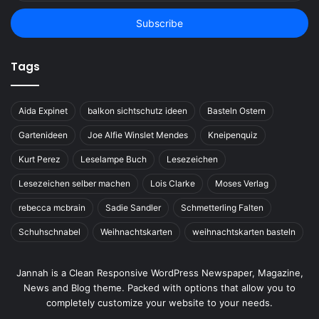
Email
address
Tags
Aida Expinet
balkon sichtschutz ideen
Basteln Ostern
Gartenideen
Joe Alfie Winslet Mendes
Kneipenquiz
Kurt Perez
Leselampe Buch
Lesezeichen
Lesezeichen selber machen
Lois Clarke
Moses Verlag
rebecca mcbrain
Sadie Sandler
Schmetterling Falten
Schuhschnabel
Weihnachtskarten
weihnachtskarten basteln
Jannah is a Clean Responsive WordPress Newspaper, Magazine,
News and Blog theme. Packed with options that allow you to
completely customize your website to your needs.