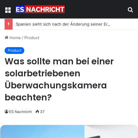
Menu
S
fo
Spanien sieht sich nach der Änderung seiner Energiestrategie neuem Migrationsdruck ausgesetzt
Home
/
Product
Product
Was sollte man bei einer
solarbetriebenen
Überwachungskamera
beachten?
ES Nachricht
37