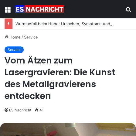
Menu
S
fo
Wurmbefall beim Hund: Ursachen, Symptome und was jetzt zu tun ist
Home
/
Service
Service
Vom Ätzen zum
Lasergravieren: Die Kunst
des Metallgravierens
entdecken
ES Nachricht
41