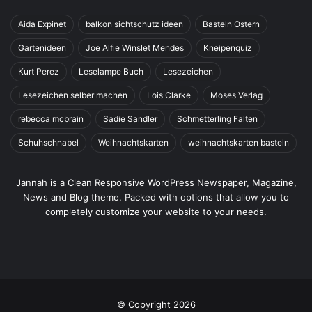
Aida Expinet
balkon sichtschutz ideen
Basteln Ostern
Gartenideen
Joe Alfie Winslet Mendes
Kneipenquiz
Kurt Perez
Leselampe Buch
Lesezeichen
Lesezeichen selber machen
Lois Clarke
Moses Verlag
rebecca mcbrain
Sadie Sandler
Schmetterling Falten
Schuhschnabel
Weihnachtskarten
weihnachtskarten basteln
Jannah is a Clean Responsive WordPress Newspaper, Magazine,
News and Blog theme. Packed with options that allow you to
completely customize your website to your needs.
© Copyright 2026