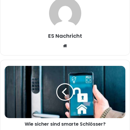
ES Nachricht
W
e
b
s
i
t
e
Wie sicher sind smarte Schlösser?