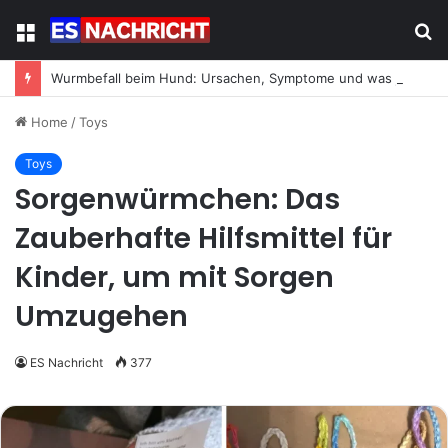
Menu
S
fo
Wurmbefall beim Hund: Ursachen, Symptome und was jetzt zu tun ist
Home
/
Toys
Toys
Sorgenwürmchen: Das
Zauberhafte Hilfsmittel für
Kinder, um mit Sorgen
Umzugehen
ES Nachricht
377