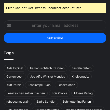
Error Can not Get Tweets, Incorrect account info.
Enter
your
Email
address
Tags
Aida Expinet
balkon sichtschutz ideen
Basteln Ostern
Gartenideen
Joe Alfie Winslet Mendes
Kneipenquiz
Kurt Perez
Leselampe Buch
Lesezeichen
Lesezeichen selber machen
Lois Clarke
Moses Verlag
rebecca mcbrain
Sadie Sandler
Schmetterling Falten
Schuhschnabel
Weihnachtskarten
weihnachtskarten basteln