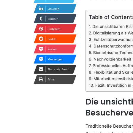
LinkedIn
Table of Content
Tumblr
Die unsichtbaren Ris
Pinterest
Digitalisierung al
Reddit
Echtzeitüberwachung
Datenschutzkonformi
Pocket
Biometrische Technol
Nachvollziehbarkeit
Messenger
Professionelles Auf
Share via Email
Flexibilität und Ska
Mitarbeitersensibilis
Print
Fazit: Investition i
Die unsicht
Besucherv
Traditionelle Besuche