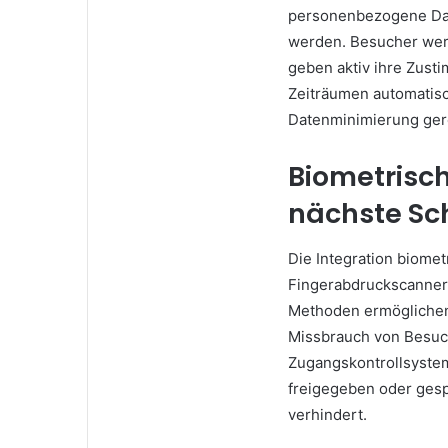
personenbezogene Da
werden. Besucher werd
geben aktiv ihre Zust
Zeiträumen automatis
Datenminimierung ger
Biometrisch
nächste Sch
Die Integration biome
Fingerabdruckscanner 
Methoden ermöglichen 
Missbrauch von Besuc
Zugangskontrollsyste
freigegeben oder gesp
verhindert.