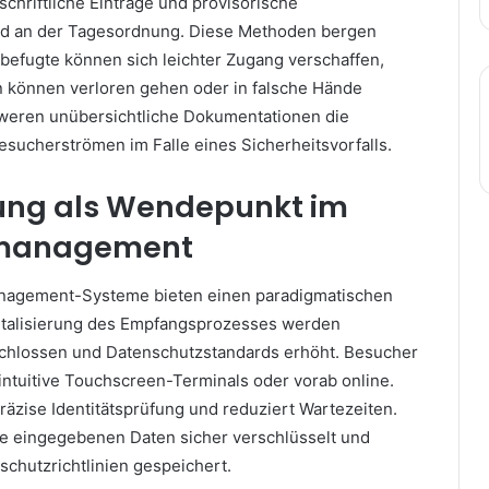
chriftliche Einträge und provisorische
d an der Tagesordnung. Diese Methoden bergen
nbefugte können sich leichter Zugang verschaffen,
n können verloren gehen oder in falsche Hände
weren unübersichtliche Dokumentationen die
sucherströmen im Falle eines Sicherheitsvorfalls.
rung als Wendepunkt im
management
agement-Systeme bieten einen paradigmatischen
italisierung des Empfangsprozesses werden
schlossen und Datenschutzstandards erhöht. Besucher
 intuitive Touchscreen-Terminals oder vorab online.
räzise Identitätsprüfung und reduziert Wartezeiten.
ie eingegebenen Daten sicher verschlüsselt und
schutzrichtlinien gespeichert.