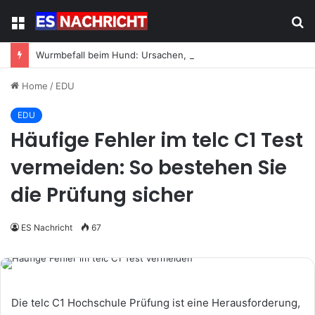
Menu
S
fo
Wurmbefall beim Hund: Ursachen, Symptome und was jetzt zu tun ist
Home
/
EDU
EDU
Häufige Fehler im telc C1 Test
vermeiden: So bestehen Sie
die Prüfung sicher
ES Nachricht
67
Die telc C1 Hochschule Prüfung ist eine Herausforderung,