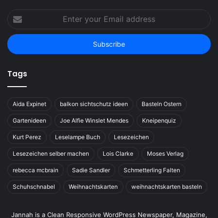
Enter
your
Email
address
Tags
Aida Expinet
balkon sichtschutz ideen
Basteln Ostern
Gartenideen
Joe Alfie Winslet Mendes
Kneipenquiz
Kurt Perez
Leselampe Buch
Lesezeichen
Lesezeichen selber machen
Lois Clarke
Moses Verlag
rebecca mcbrain
Sadie Sandler
Schmetterling Falten
Schuhschnabel
Weihnachtskarten
weihnachtskarten basteln
Jannah is a Clean Responsive WordPress Newspaper, Magazine,