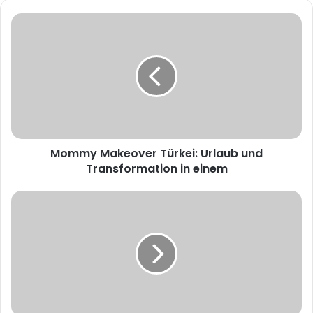
s
i
t
e
Mommy Makeover Türkei: Urlaub und
Transformation in einem